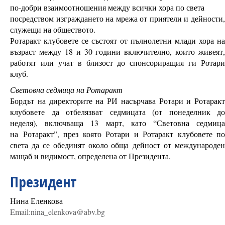
по-добри взаимоотношения между всички хора по света
посредством изграждането на мрежа от приятели и дейности,
служещи на обществото.
Ротаракт клубовете се състоят от пълнолетни млади хора на
възраст между 18 и 30 години включително, които живеят,
работят или учат в близост до спонсориращия ги Ротари
клуб.
Световна седмица на Ротаракт
Бордът на директорите на РИ насърчава Ротари и Ротаракт
клубовете да отбелязват седмицата (от понеделник до
неделя), включваща 13 март, като “Световна седмица
на Ротаракт”, през която Ротари и Ротаракт клубовете по
света да се обединят около обща дейност от международен
мащаб и видимост, определена от Президента.
Президент
Нина Еленкова
Email:nina_elenkova@abv.bg