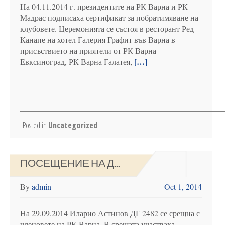
На 04.11.2014 г. президентите на РК Варна и РК
Мадрас подписаха сертификат за побратимяване на
клубовете. Церемонията се състоя в ресторант Ред
Канапе на хотел Галерия Графит във Варна в
присъствието на приятели от РК Варна
[…]
Евксиноград, РК Варна Галатея,
Posted in
Uncategorized
ПОСЕЩЕНИЕ НА Д...
By
admin
Oct 1, 2014
На 29.09.2014 Иларио Астинов ДГ 2482 се срещна с
членовете на РК Варна. В срещата участваха