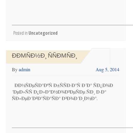
Posted in
Uncategorized
ÐÐΜÑÐ½Ð¸ ÑÑÐΜÑÐ¸
By
admin
Aug 5, 2014
ÐÐ½ÑÐµÑÐ°ÐºÑ Ð±ÑÑÐ·Ð°Ñ Ð´Ð° ÑÐ¿Ð¾Ð
´ÐµÐ»ÑÑ Ð¿Ð»Ð°Ð½Ð¾Ð²ÐµÑÐµ ÑÐ¸ Ð·Ð°
ÑÐ»ÐµÐ´Ð²Ð°ÑÐ°ÑÐ° Ð³Ð¾Ð´Ð¸Ð½Ð°.