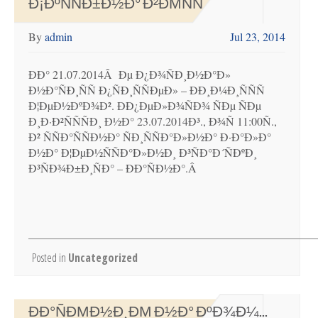
Ð¡ÐºÑÑÐ±Ð½Ð° Ð²ÐΜÑÑ
By
admin
Jul 23, 2014
ÐÐ° 21.07.2014Â Ðµ Ð¿Ð¾ÑÐ¸Ð½Ð°Ð»
Ð½Ð°ÑÐ¸ÑÑ Ð¿ÑÐ¸ÑÑÐµÐ» – ÐÐ¸Ð¼Ð¸ÑÑÑ
Ð¦ÐµÐ½ÐºÐ¾Ð². ÐÐ¿ÐµÐ»Ð¾ÑÐ¾ ÑÐµ ÑÐµ
Ð¸Ð·Ð²ÑÑÑÐ¸ Ð½Ð° 23.07.2014Ð³., Ð¾Ñ 11:00Ñ.,
Ð² ÑÑÐ°ÑÑÐ½Ð° ÑÐ¸ÑÑÐ°Ð»Ð½Ð° Ð·Ð°Ð»Ð°
Ð½Ð° Ð¦ÐµÐ½ÑÑÐ°Ð»Ð½Ð¸ Ð³ÑÐ°Ð´ÑÐºÐ¸
Ð³ÑÐ¾Ð±Ð¸ÑÐ° – ÐÐ°ÑÐ½Ð°.Â
Posted in
Uncategorized
ÐÐ°ÑÐΜÐ½Ð¸ÐΜ Ð½Ð° ÐºÐ¾Ð¼...