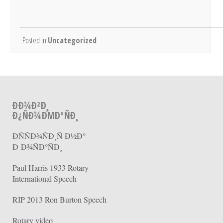
Posted in
Uncategorized
ÐÐ¾Ð²Ð¸
Ð¿ÑÐ¾ÐΜÐºÑÐ¸
ÐÑÑÐ¾ÑÐ¸Ñ Ð½Ð°
Ð Ð¾ÑÐ°ÑÐ¸
Paul Harris 1933 Rotary
International Speech
RIP 2013 Ron Burton Speech
Rotary video