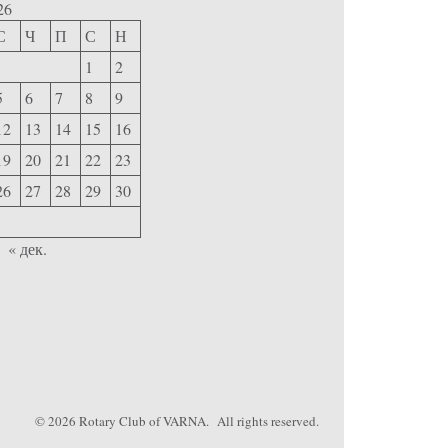
26
С
Ч
П
С
Н
1
2
5
6
7
8
9
12
13
14
15
16
19
20
21
22
23
26
27
28
29
30
« дек.
© 2026
Rotary Club of VARNA
. All rights reserved.