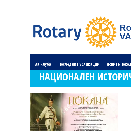
Ro
V
За Клуба
Последни Публикации
Новите Поко
НАЦИОНАЛЕН ИСТОРИЧ