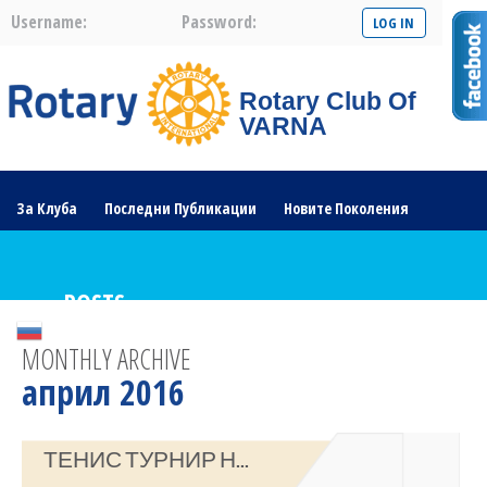
Username:
Password:
Rotary Club Of
VARNA
За Клуба
Последни Публикации
Новите Поколения
Галерия
Проекти
Ротарианската Общност
POSTS
MONTHLY ARCHIVE
април 2016
ТЕНИС ТУРНИР Н...