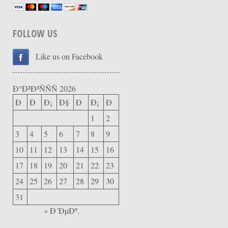
FOLLOW US
Like us on Facebook
Ð°Ð²Ð³ÑÑÑ 2026
Ð
Ð
Ð¡
Ð§
Ð
Ð¡
Ð
1
2
3
4
5
6
7
8
9
10
11
12
13
14
15
16
17
18
19
20
21
22
23
24
25
26
27
28
29
30
31
« Ð´ÐµÐº.