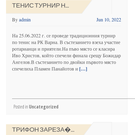
ТЕНИС ТУРНИР Н...
By
admin
Jun 10, 2022
На 25.06.2022 г. се проведе традиционния турнир
по тенис на РК Варна. В състезанието взеха участие
ротарианци и приятели.На пъво място се класира
Иво Христов, който спечели финала срещу Божидар
Ангелов.В състезанието по двойки първото място
[…]
спечелиха Пламен Панайотов и
Posted in
Uncategorized
ТРИФОН ЗАРЕЗА�...