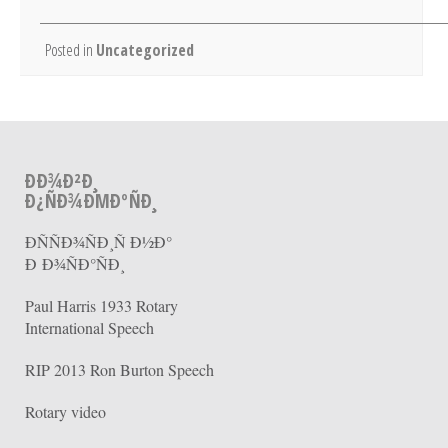
Posted in
Uncategorized
ÐÐ¾Ð²Ð¸
Ð¿ÑÐ¾ÐΜÐºÑÐ¸
ÐÑÑÐ¾ÑÐ¸Ñ Ð½Ð°
Ð Ð¾ÑÐ°ÑÐ¸
Paul Harris 1933 Rotary
International Speech
RIP 2013 Ron Burton Speech
Rotary video