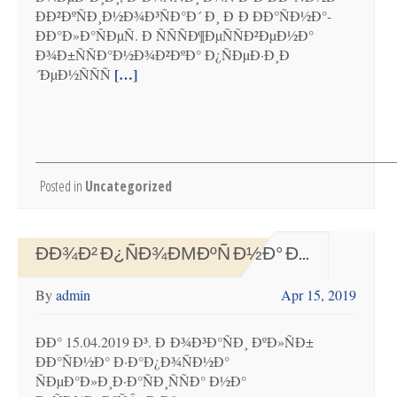
ÐÐ²ÐºÑÐ¸Ð½Ð¾Ð³ÑÐ°Ð´ Ð¸ Ð Ð ÐÐ°ÑÐ½Ð°-
ÐÐ°Ð»Ð°ÑÐµÑ. Ð ÑÑÑÐ¶ÐµÑÑÐ²ÐµÐ½Ð°
Ð¾Ð±ÑÑÐ°Ð½Ð¾Ð²ÐºÐ° Ð¿ÑÐµÐ·Ð¸Ð
[…]
´ÐµÐ½ÑÑÑ
Posted in
Uncategorized
ÐÐ¾Ð² Ð¿ÑÐ¾ÐΜÐºÑ Ð½Ð° Ð...
By
admin
Apr 15, 2019
ÐÐ° 15.04.2019 Ð³. Ð Ð¾Ð³Ð°ÑÐ¸ ÐºÐ»ÑÐ±
ÐÐ°ÑÐ½Ð° Ð·Ð°Ð¿Ð¾ÑÐ½Ð°
ÑÐµÐ°Ð»Ð¸Ð·Ð°ÑÐ¸ÑÑÐ° Ð½Ð°