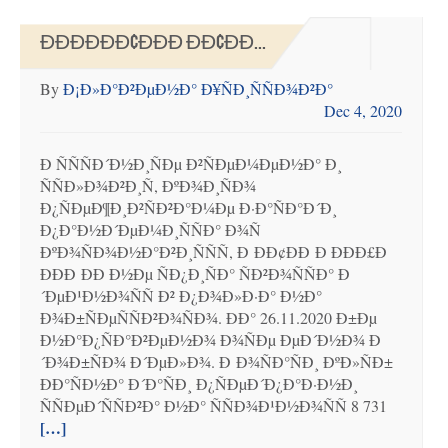
ÐÐÐÐÐÐ¢ÐÐÐ ÐÐ¢ÐÐ...
By
Ð¡Ð»Ð°Ð²ÐµÐ½Ð° Ð¥ÑÐ¸ÑÑÐ¾Ð²Ð°
Dec 4, 2020
Ð ÑÑÑÐ´Ð½Ð¸ÑÐµ Ð²ÑÐµÐ¼ÐµÐ½Ð° Ð¸
ÑÑÐ»Ð¾Ð²Ð¸Ñ, ÐºÐ¾Ð¸ÑÐ¾
Ð¿ÑÐµÐ¶Ð¸Ð²ÑÐ²Ð°Ð¼Ðµ Ð·Ð°ÑÐ°Ð´Ð¸
Ð¿Ð°Ð½Ð´ÐµÐ¼Ð¸ÑÑÐ° Ð¾Ñ
ÐºÐ¾ÑÐ¾Ð½Ð°Ð²Ð¸ÑÑÑ, Ð ÐÐ¢ÐÐ Ð ÐÐÐ£Ð
ÐÐÐ ÐÐ Ð½Ðµ ÑÐ¿Ð¸ÑÐ° ÑÐ²Ð¾ÑÑÐ° Ð
´ÐµÐ¹Ð½Ð¾ÑÑ Ð² Ð¿Ð¾Ð»Ð·Ð° Ð½Ð°
Ð¾Ð±ÑÐµÑÑÐ²Ð¾ÑÐ¾. ÐÐ° 26.11.2020 Ð±Ðµ
Ð½Ð°Ð¿ÑÐ°Ð²ÐµÐ½Ð¾ Ð¾ÑÐµ ÐµÐ´Ð½Ð¾ Ð
´Ð¾Ð±ÑÐ¾ Ð´ÐµÐ»Ð¾. Ð Ð¾ÑÐ°ÑÐ¸ ÐºÐ»ÑÐ±
ÐÐ°ÑÐ½Ð° Ð´Ð°ÑÐ¸ Ð¿ÑÐµÐ´Ð¿Ð°Ð·Ð½Ð¸
ÑÑÐµÐ´ÑÑÐ²Ð° Ð½Ð° ÑÑÐ¾Ð¹Ð½Ð¾ÑÑ 8 731
[…]